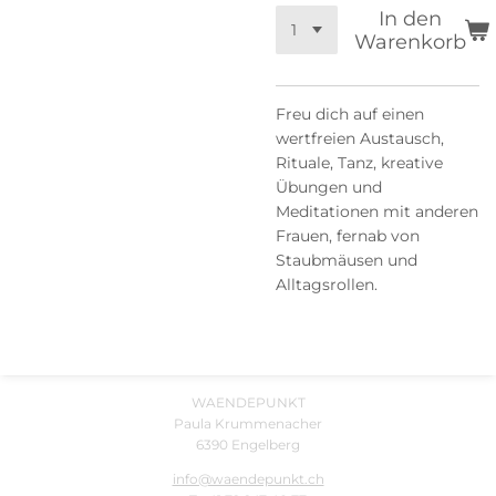
In den
Warenkorb
Freu dich auf einen
wertfreien Austausch,
Rituale, Tanz, kreative
Übungen und
Meditationen mit anderen
Frauen, fernab von
Staubmäusen und
Alltagsrollen.
WAENDEPUNKT
Paula Krummenacher
6390 Engelberg
info@waendepunkt.ch