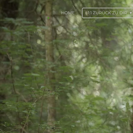
.
Zum
HOME
1:1 ZURÜCK ZU DIR
Hauptinhalt
springen