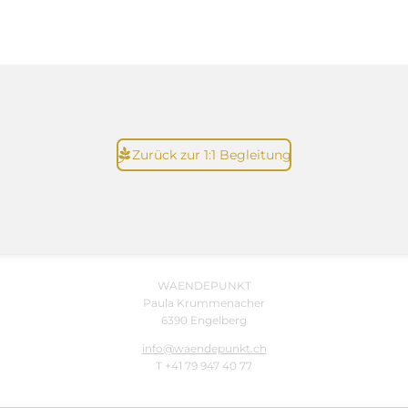
Zurück zur 1:1 Begleitung
WAENDEPUNKT
Paula Krummenacher
6390 Engelberg
info@waendepunkt.ch
T +41 79 947 40 77